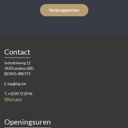
Verkooppunten
Contact
Industrieweg 12
3620 Lanaken (BE)
BE0451.488.973
E. tap@tap.be
T. +32 89 72 29 96
Whatsapp
Openingsuren