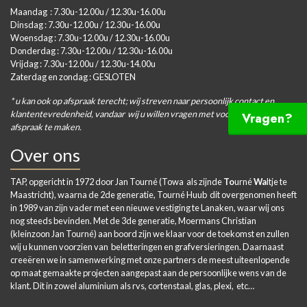
Maandag : 7.30u-12.00u / 12.30u-16.00u
Dinsdag : 7.30u-12.00u / 12.30u-16.00u
Woensdag : 7.30u-12.00u / 12.30u-16.00u
Donderdag : 7.30u-12.00u / 12.30u-16.00u
Vrijdag : 7.30u-12.00u / 12.30u-14.00u
Zaterdag en zondag : GESLOTEN
* u kan ook op afspraak terecht; wij streven naar persoonlijk contact en
klantentevredenheid, vandaar wij u willen vragen met voorkeur een
Vragen?
afspraak te maken.
Over ons
TAP, opgericht in 1972 door Jan Tourné (Towa als zijnde
To
urné
Wa
ltje te
Maastricht), waarna de 2de generatie, Tourné Huub dit overgenomen heeft
in 1989 van zijn vader met een nieuwe vestiging te Lanaken, waar wij ons
nog steeds bevinden. Met de 3de generatie, Moermans Christian
(kleinzoon Jan Tourné) aan boord zijn we klaar voor de toekomst en zullen
wij u kunnen voorzien van beletteringen en grafversieringen. Daarnaast
creeëren we in samenwerking met onze partners de meest uiteenlopende
op maat gemaakte projecten aangepast aan de persoonlijke wens van de
klant. Dit in zowel aluminium als rvs, cortenstaal, glas, plexi, etc…