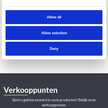
Allow all
Durf te vragen; wij kunnen vrijwel alles graveren!
Allow selection
Leg uw vraag of probleem bij ons neer (via tap@tap.be) en wij
komen met een
verrassende oplossing.
Deny
Klanttevredenheid is voor ons het belangrijkste!
Verkooppunten
Bent u geïnteresseerd in onze producten? Bekijk onze
verkooppunten.