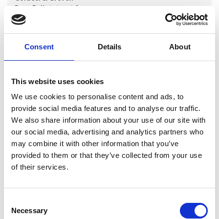
Buys Ballotstraat 2
7102 EA Winterswijk
Netherlands
Consent
Details
About
Creemers
Achelpoort 6
This website uses cookies
3930 Hamont-Achel
Belgium
We use cookies to personalise content and ads, to
provide social media features and to analyse our traffic.
We also share information about your use of our site with
Crombez
our social media, advertising and analytics partners who
Eikendreef 6
may combine it with other information that you’ve
8210 Loppem
provided to them or that they’ve collected from your use
Belgium
of their services.
Cuperus
Eekhorstweg 6
Consent
7942 JC Meppel
Necessary
Selection