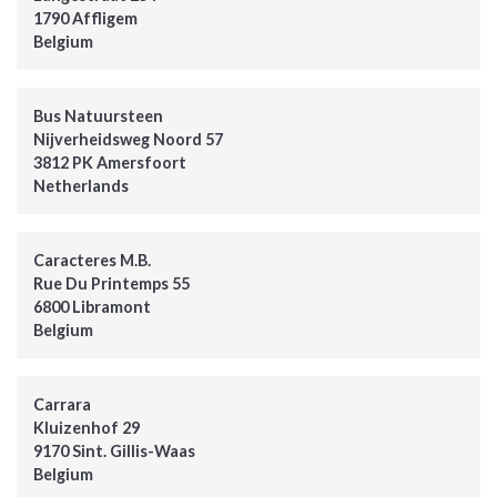
1790 Affligem
Belgium
Bus Natuursteen
Nijverheidsweg Noord 57
3812 PK Amersfoort
Netherlands
Caracteres M.B.
Rue Du Printemps 55
6800 Libramont
Belgium
Carrara
Kluizenhof 29
9170 Sint. Gillis-Waas
Belgium